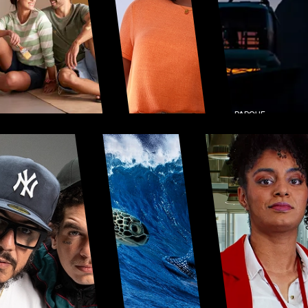
PARQUE
SUPERGASBRA
BONDINHO
S – CAMPANHA
PÃO DE
ABIQUIM
10/10
AÇÚCAR®